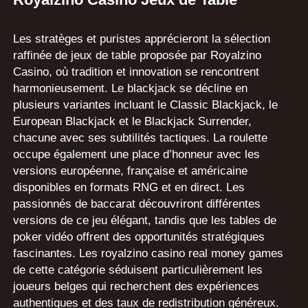
Les stratèges et puristes apprécieront la sélection
raffinée de jeux de table proposée par Royalzino
Casino, où tradition et innovation se rencontrent
harmonieusement. Le blackjack se décline en
plusieurs variantes incluant le Classic Blackjack, le
European Blackjack et le Blackjack Surrender,
chacune avec ses subtilités tactiques. La roulette
occupe également une place d’honneur avec les
versions européenne, française et américaine
disponibles en formats RNG et en direct. Les
passionnés de baccarat découvriront différentes
versions de ce jeu élégant, tandis que les tables de
poker vidéo offrent des opportunités stratégiques
fascinantes. Les royalzino casino real money games
de cette catégorie séduisent particulièrement les
joueurs belges qui recherchent des expériences
authentiques et des taux de redistribution généreux.