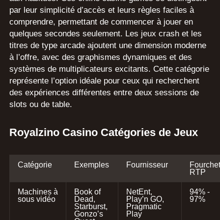
par leur simplicité d’accès et leurs règles faciles à
comprendre, permettant de commencer à jouer en
quelques secondes seulement. Les jeux crash et les
titres de type arcade ajoutent une dimension moderne
à l’offre, avec des graphismes dynamiques et des
systèmes de multiplicateurs excitants. Cette catégorie
représente l’option idéale pour ceux qui recherchent
des expériences différentes entre deux sessions de
slots ou de table.
Royalzino Casino Catégories de Jeux
Catégorie
Exemples
Fournisseur
Fourchet
RTP
Machines à
Book of
NetEnt,
94% -
sous vidéo
Dead,
Play’n GO,
97%
Starburst,
Pragmatic
Gonzo’s
Play