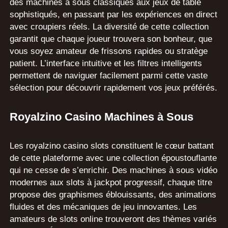
des machines à sous classiques aux jeux de table
sophistiqués, en passant par les expériences en direct
avec croupiers réels. La diversité de cette collection
garantit que chaque joueur trouvera son bonheur, que
vous soyez amateur de frissons rapides ou stratège
patient. L’interface intuitive et les filtres intelligents
permettent de naviguer facilement parmi cette vaste
sélection pour découvrir rapidement vos jeux préférés.
Royalzino Casino Machines à Sous
Les royalzino casino slots constituent le cœur battant
de cette plateforme avec une collection époustouflante
qui ne cesse de s’enrichir. Des machines à sous vidéo
modernes aux slots à jackpot progressif, chaque titre
propose des graphismes éblouissants, des animations
fluides et des mécaniques de jeu innovantes. Les
amateurs de slots online trouveront des thèmes variés