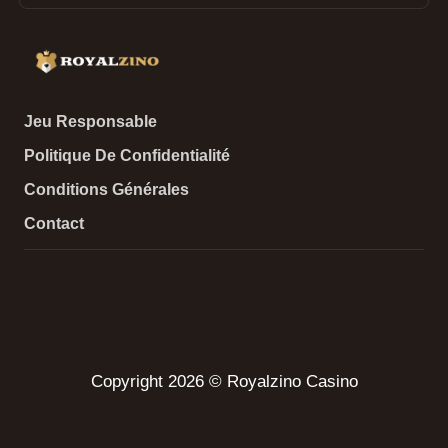
Jeu Responsable
Politique De Confidentialité
Conditions Générales
Contact
Copyright 2026 © Royalzino Casino